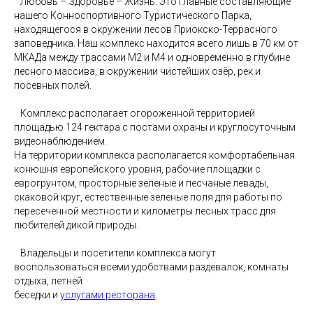
Любовь – Здоровье – Жизнь. Это главные составляющие
нашего Конноспортивного Туристического Парка,
находящегося в окружении лесов Приокско-Террасного
заповедника. Наш комплекс находится всего лишь в 70 км от
МКАДа между трассами М2 и М4 и одновременно в глубине
лесного массива, в окружении чистейших озёр, рек и
посевных полей.
Комплекс располагает огороженной территорией
площадью 124 гектара с постами охраны и круглосуточным
видеонаблюдением.
На территории комплекса располагается комфортабельная
конюшня европейского уровня, рабочие площадки с
еврогрунтом, просторные зеленые и песчаные левады,
скаковой круг, естественные зеленые поля для работы по
пересеченной местности и километры лесных трасс для
любителей дикой природы.
Владельцы и посетители комплекса могут
воспользоваться всеми удобствами раздевалок, комнаты
отдыха, летней
беседки и
услугами ресторана
.