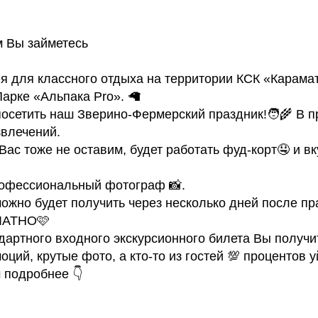
м Вы займетесь
я для классного отдыха на территории КСК «Карамат
Парке «Альпака Pro». 🦙
осетить наш Зверино-Фермерский праздник!🧑‍🌾 В п
звлечений.
ас тоже не оставим, будет работать фуд-корт🤤 и в
рофессиональный фотограф 📸.
ожно будет получить через несколько дней после пр
ЛАТНО🩷
дартного входного экскурсионного билета Вы получи
ций, крутые фото, а кто-то из гостей 💯 процентов 
 подробнее 👇