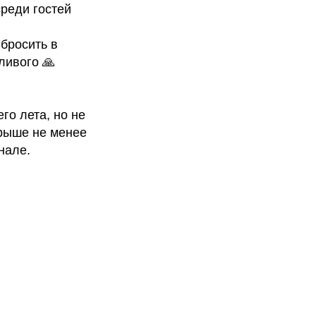
среди гостей
 бросить в
ливого 🙏
его лета, но не
грыше не менее
нале.