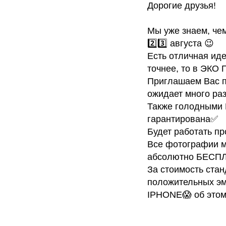
Дорогие друзья!
Мы уже знаем, че
2️⃣3️⃣ августа 😉
Есть отличная иде
точнее, то в ЭКО 
Приглашаем Вас п
ожидает много ра
Также голодными В
гарантирована✅
Будет работать п
Все фотографии м
абсолютно БЕСП
За стоимость стан
положительных эмо
IPHONE😱 об этом