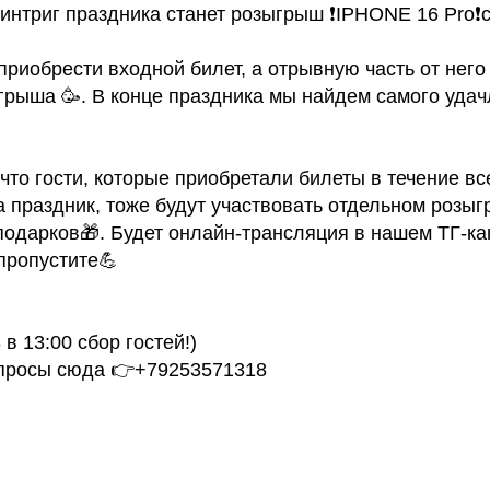
интриг праздника станет розыгрыш ❗️IPHONE 16 Pro❗️
приобрести входной билет, а отрывную часть от него
грыша 🥳. В конце праздника мы найдем самого удач
 что гости, которые приобретали билеты в течение вс
а праздник, тоже будут участвовать отдельном розы
одарков🎁. Будет онлайн-трансляция в нашем ТГ-ка
 пропустите💪
в 13:00 сбор гостей!)
опросы сюда 👉+79253571318