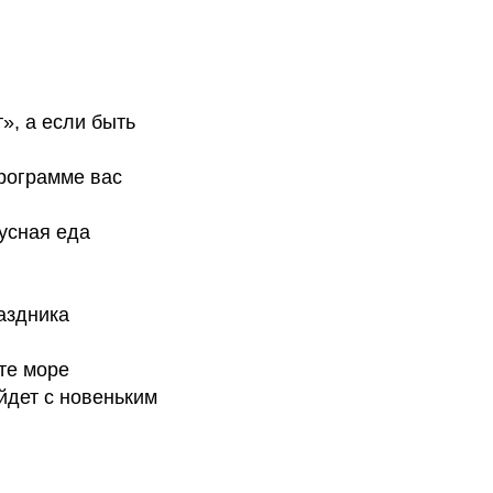
», а если быть
рограмме вас
кусная еда
аздника
те море
уйдет с новеньким